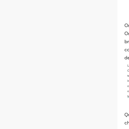
On
O
br
ca
d
Q
ch