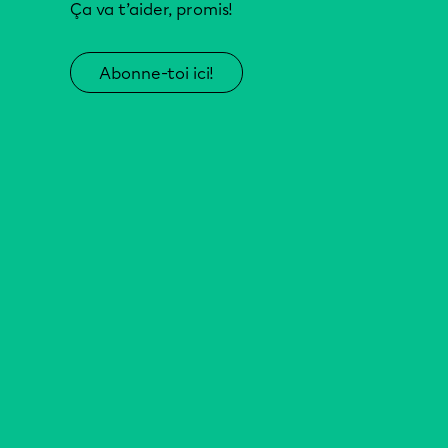
Ça va t’aider, promis!
Abonne-toi ici!