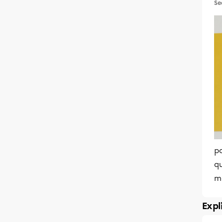
Se
p
q
m
Expl