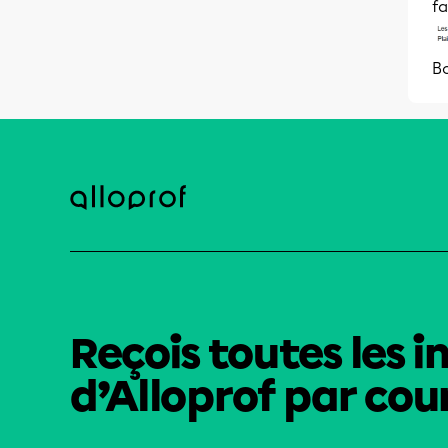
fa
Bo
Reçois toutes les i
d’Alloprof par cour