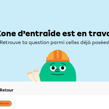
Élèves
Parents
Enseignants
Zone d’entraide
Allofrançais
Matières
Niveaux
Explorer
Poser une
Zone d’entraide est en trav
Retrouve ta question parmi celles déjà posées
Retour
Histoire