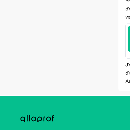
pr
d'
ve
J'
d'
A