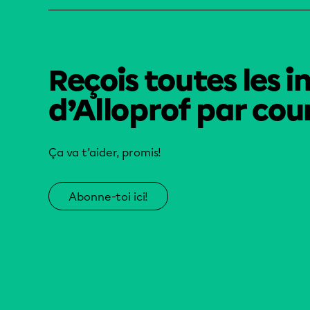
Reçois toutes les i
d’Alloprof par cour
Ça va t’aider, promis!
Abonne-toi ici!