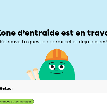
Élèves
Parents
Enseignants
Zone d’entraide
Allofrançais
Matières
Niveaux
Explorer
Poser une
Zone d’entraide est en trav
Retrouve ta question parmi celles déjà posées
Retour
Sciences et technologies