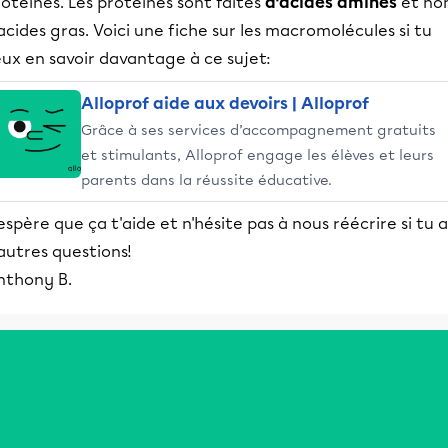
otéines. Les protéines sont faites
d'acides aminés
et no
acides gras. Voici une fiche sur les macromolécules si tu
ux en savoir davantage à ce sujet:
Alloprof aide aux devoirs | Alloprof
Grâce à ses services d’accompagnement gratuits
et stimulants, Alloprof engage les élèves et leurs
parents dans la réussite éducative.
espère que ça t'aide et n'hésite pas à nous réécrire si tu a
autres questions!
nthony B.