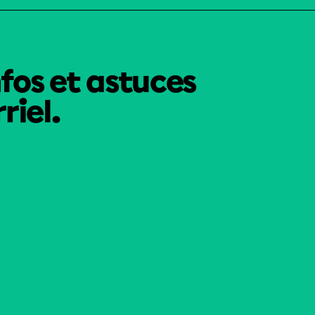
nfos et astuces
riel.