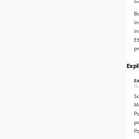
Se
Bo
in
in
Et
pr
Expl
Ex
12
S
Me
Po
po
Po