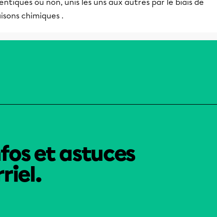
entiques ou non, unis les uns aux autres par le biais de
aisons chimiques .
nfos et astuces
riel.