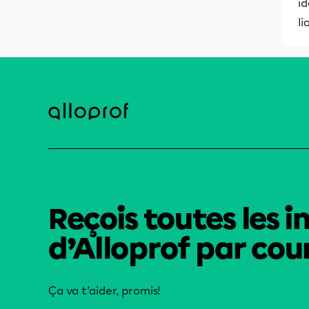
id
li
Reçois toutes les i
d’Alloprof par cour
Ça va t’aider, promis!