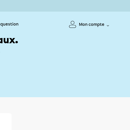
 question
Mon compte
aux.
!