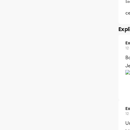
Se
c
Expl
Ex
12
Bo
Je
Ex
12
U