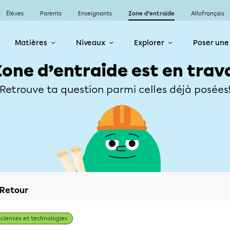
Élèves
Parents
Enseignants
Zone d’entraide
Allofrançais
Matières
Niveaux
Explorer
Poser une
Zone d’entraide est en trav
Retrouve ta question parmi celles déjà posées
Retour
Sciences et technologies