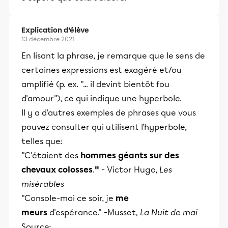
et leurs parents dans la réussite
éducative.
Explication d’élève
13 décembre 2021
En lisant la phrase, je remarque que le sens de
certaines expressions est exagéré et/ou
amplifié (p. ex. "... il devint bientôt fou
d'amour"), ce qui indique une hyperbole.
Il y a d'autres exemples de phrases que vous
pouvez consulter qui utilisent l'hyperbole,
telles que:
"C'étaient des
hommes géants sur des
chevaux colosses
.
"
- Victor Hugo,
Les
misérables
"Console-moi ce soir, je
me
meurs
d'espérance." -Musset
, La Nuit de mai
Source: