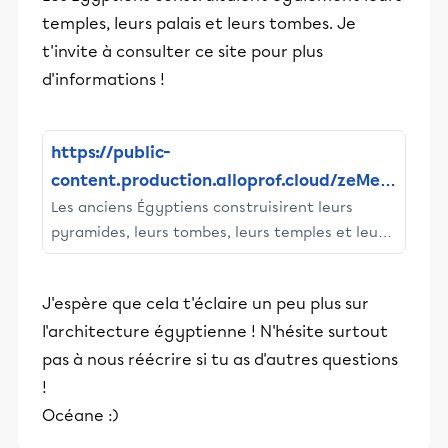
temples, leurs palais et leurs tombes. Je
t'invite à consulter ce site pour plus
d'informations !
https://public-
content.production.alloprof.cloud/zeMedi
Les anciens Égyptiens construisirent leurs
a/b534cc8d-1c50-44c7-a327-
pyramides, leurs tombes, leurs temples et leurs
64e04ef5d2b6undefined
palais en pierre, le plus durable de tous les
matériaux de construction.
J'espère que cela t'éclaire un peu plus sur
l'architecture égyptienne ! N'hésite surtout
pas à nous réécrire si tu as d'autres questions
!
Océane :)