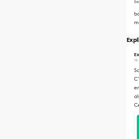
Se
b
m
Expl
Ex
16
Sa
C'
en
a
Ce