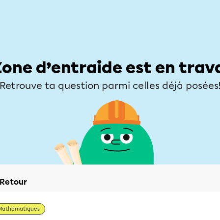
Élèves
Parents
Enseignants
Zone d’entraide
Allofrançais
Matières
Niveaux
Explorer
Poser une
Zone d’entraide est en trav
Retrouve ta question parmi celles déjà posées
Retour
Mathématiques