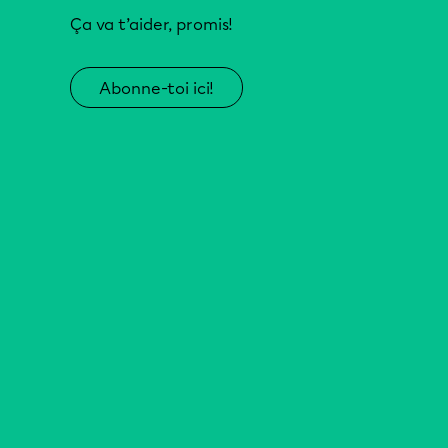
Ça va t’aider, promis!
Abonne-toi ici!