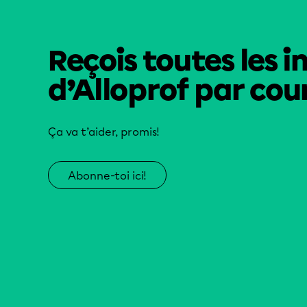
Reçois toutes les i
d’Alloprof par cour
Ça va t’aider, promis!
Abonne-toi ici!