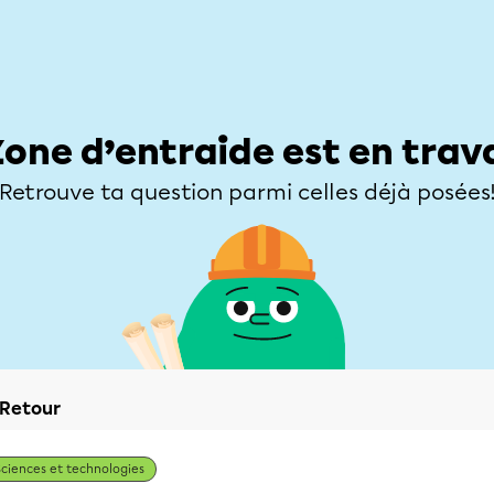
Élèves
Parents
Enseignants
Zone d’entraide
Allofrançais
Matières
Niveaux
Explorer
Poser une
Zone d’entraide est en trav
Retrouve ta question parmi celles déjà posées
Retour
Sciences et technologies