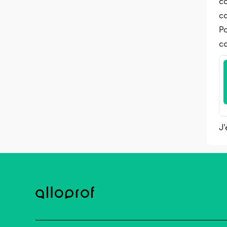
c
c
Po
co
J'