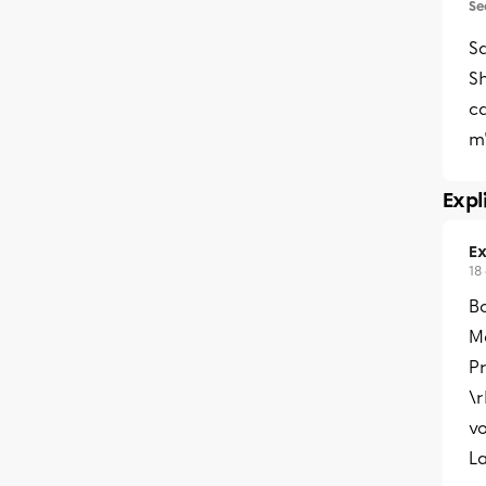
Se
Sa
S
c
m
Expl
Ex
18
B
Me
Pr
\r
vo
L