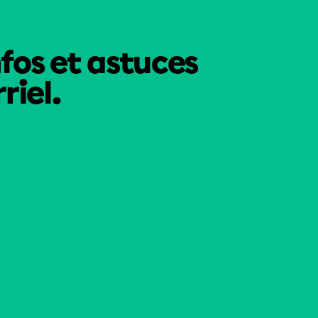
nfos et astuces
riel.