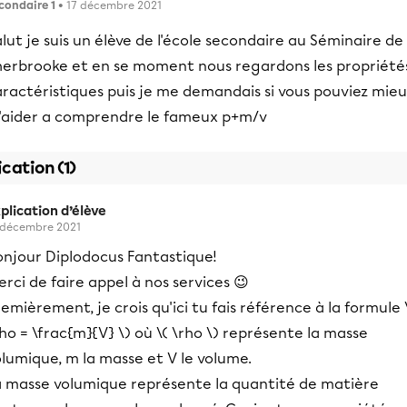
condaire 1
• 17 décembre 2021
lut je suis un élève de l'école secondaire au Séminaire de
herbrooke et en se moment nous regardons les propriété
aractéristiques puis je me demandais si vous pouviez mie
'aider a comprendre le fameux p+m/v
ication (1)
plication d’élève
 décembre 2021
onjour Diplodocus Fantastique!
rci de faire appel à nos services 😉
emièrement, je crois qu'ici tu fais référence à la formule 
ho = \frac{m}{V} \) où \( \rho \) représente la masse
lumique, m la masse et V le volume.
a masse volumique représente la quantité de matière