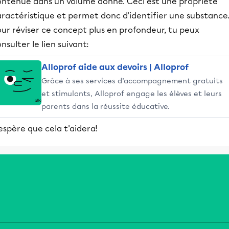
ontenue dans un volume donné. Ceci est une propriété
aractéristique et permet donc d'identifier une substance
ur réviser ce concept plus en profondeur, tu peux
nsulter le lien suivant:
Alloprof aide aux devoirs | Alloprof
Grâce à ses services d’accompagnement gratuits
et stimulants, Alloprof engage les élèves et leurs
parents dans la réussite éducative.
espère que cela t'aidera!