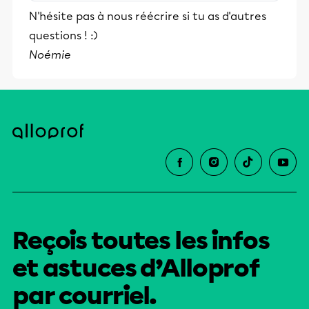
stimulants, Alloprof engage les élèves
N'hésite pas à nous réécrire si tu as d'autres
et leurs parents dans la réussite
questions ! :)
éducative.
Noémie
Reçois toutes les infos
et astuces d’Alloprof
par courriel.