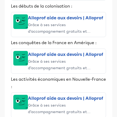
stimulants, Alloprof engage les élèves
Les débuts de la colonisation :
et leurs parents dans la réussite
éducative.
Alloprof aide aux devoirs | Alloprof
Grâce à ses services
d’accompagnement gratuits et
stimulants, Alloprof engage les élèves
Les conquêtes de la France en Amérique :
et leurs parents dans la réussite
éducative.
Alloprof aide aux devoirs | Alloprof
Grâce à ses services
d’accompagnement gratuits et
stimulants, Alloprof engage les élèves
Les activités économiques en Nouvelle-France
et leurs parents dans la réussite
:
éducative.
Alloprof aide aux devoirs | Alloprof
Grâce à ses services
d’accompagnement gratuits et