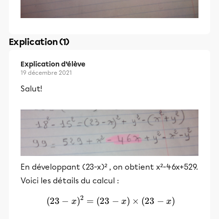
Explication (1)
Explication d’élève
19 décembre 2021
Salut!
En développant (23-x)² , on obtient x²-46x+529.
Voici les détails du calcul :
2
(
23
−
)
=
(
23
(23-x)² = (23-x)\times (23
−
)
×
(
23
−
)
x
x
x