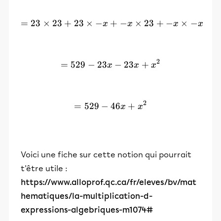
=
23
×
23
+
23
×
−
+
= 23\times 23 + 23\times 
−
×
23
+
−
×
−
x
x
x
x
2
=
529
−
23
= 529 - 23x -23x + x^2
−
23
+
x
x
x
2
=
529
−
= 529 -46x + x^2
46
+
x
x
Voici une fiche sur cette notion qui pourrait
t'être utile :
https://www.alloprof.qc.ca/fr/eleves/bv/mat
hematiques/la-multiplication-d-
expressions-algebriques-m1074#