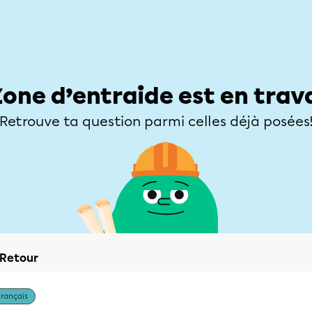
Élèves
Parents
Enseignants
Zone d’entraide
Allofrançais
Matières
Niveaux
Explorer
Poser une
Zone d’entraide est en trav
Retrouve ta question parmi celles déjà posées
Retour
Français