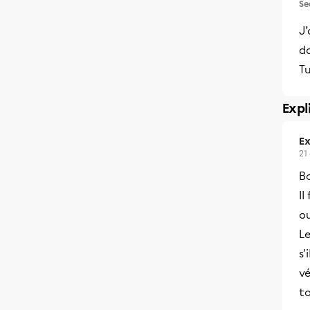
Se
J’
d
Tu
Expl
Ex
21
Bo
Il
o
Le
s'
vé
to