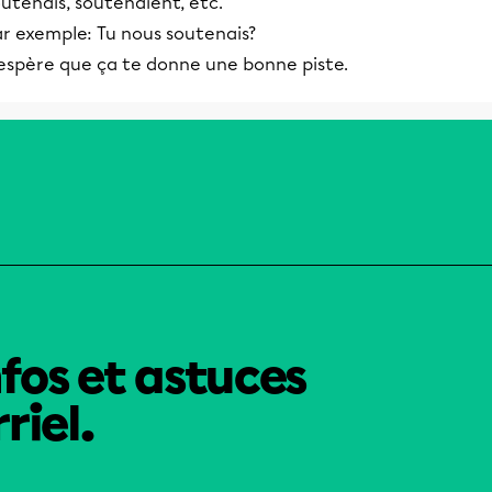
utenais, soutenaient, etc.
ar exemple: Tu nous soutenais?
'espère que ça te donne une bonne piste.
nfos et astuces
riel.