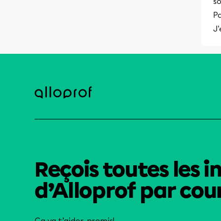
so
P
J
Reçois toutes les i
d’Alloprof par cour
Ça va t’aider, promis!