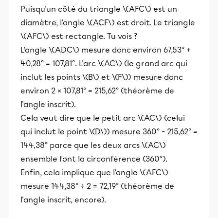
Puisqu'un côté du triangle \(AFC\) est un
diamètre, l'angle \(ACF\) est droit. Le triangle
\(AFC\) est rectangle. Tu vois ?
L'angle \(ADC\) mesure donc environ 67,53° +
40,28° = 107,81°. L'arc \(AC\) (le grand arc qui
inclut les points \(B\) et \(F\)) mesure donc
environ 2 × 107,81° = 215,62° (théorème de
l'angle inscrit).
Cela veut dire que le petit arc \(AC\) (celui
qui inclut le point \(D\)) mesure 360° - 215,62° =
144,38° parce que les deux arcs \(AC\)
ensemble font la circonférence (360°).
Enfin, cela implique que l'angle \(AFC\)
mesure 144,38° ÷ 2 = 72,19° (théorème de
l'angle inscrit, encore).