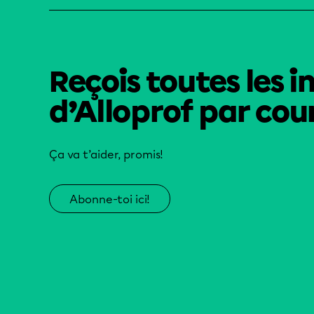
Reçois toutes les i
d’Alloprof par cour
Ça va t’aider, promis!
Abonne-toi ici!