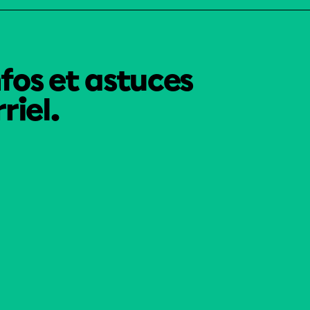
nfos et astuces
riel.