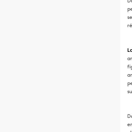
Da
pe
se
r
L
a
f
an
pe
su
D
e