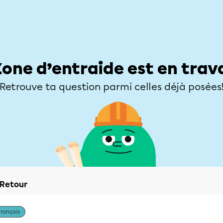
Élèves
Parents
Enseignants
Zone d’entraide
Allofrançais
Matières
Niveaux
Explorer
Poser une
Zone d’entraide est en trav
Retrouve ta question parmi celles déjà posées
Retour
Français