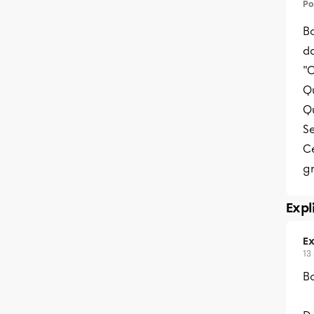
Po
Bo
da
"
Qu
Q
Se
C
g
Expl
Ex
13
Bo