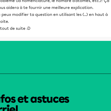
roblème (la nomenclature, le nombre d'atomes, etc.)? Ça
us aidera à te fournir une meilleure explication.
 peux modifier ta question en utilisant les (...) en haut à
oite.
tout de suite :D
nfos et astuces
riel.