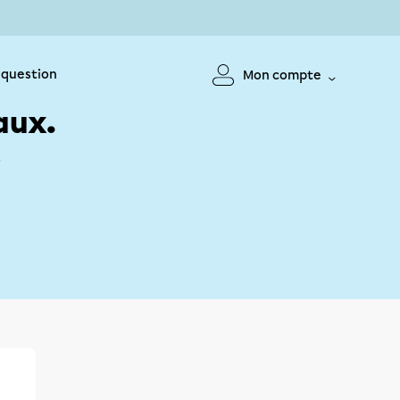
 question
Mon compte
aux.
!