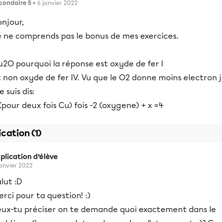
condaire 5
• 6 janvier 2022
njour,
e ne comprends pas le bonus de mes exercices.
u2O pourquoi la réponse est oxyde de fer I
 non oxyde de fer IV. Vu que le O2 donne moins electron 
 suis dis:
(pour deux fois Cu) fois -2 (oxygene) + x =4
ication (1)
plication d’élève
janvier 2022
lut :D
rci pour ta question! :)
eux-tu préciser on te demande quoi exactement dans le