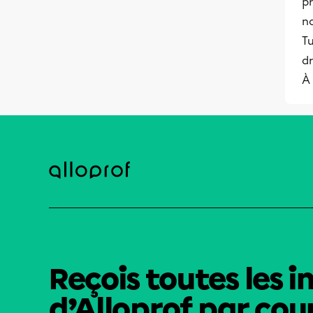
p
no
Tu
dr
À 
Reçois toutes les i
d’Alloprof par cour