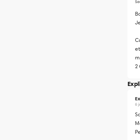
Se
Bo
J
C
et
me
2 
Expl
Ex
6 
Sa
Me
P