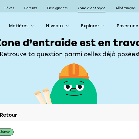
Élèves
Parents
Enseignants
Zone d’entraide
Allofrançais
Matières
Niveaux
Explorer
Poser une
Zone d’entraide est en trav
Retrouve ta question parmi celles déjà posées
Retour
Chimie