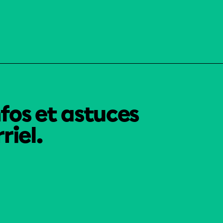
nfos et astuces
riel.