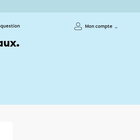
 question
Mon compte
aux.
!