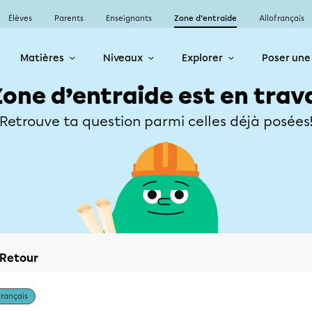
Élèves
Parents
Enseignants
Zone d’entraide
Allofrançais
Matières
Niveaux
Explorer
Poser une
Zone d’entraide est en trav
Retrouve ta question parmi celles déjà posées
Retour
Français