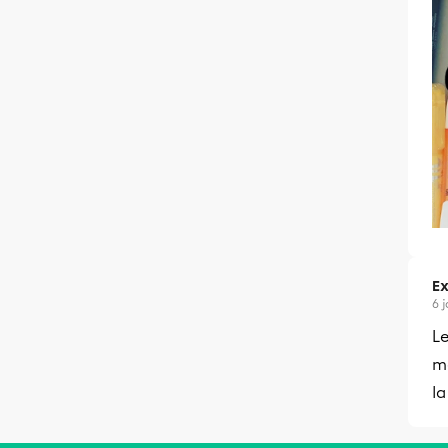
Ex
6 
L
m
l