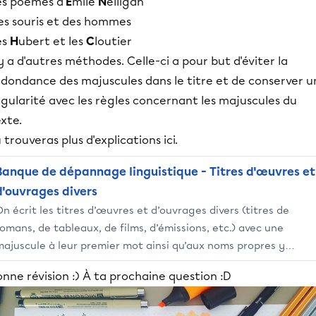
es poèmes d'
É
mile
N
elligan
es souris et des hommes
es
H
ubert et les
C
loutier
 y a d'autres méthodes. Celle-ci a pour but d'éviter la
edondance des majuscules dans le titre et de conserver u
gularité avec les règles concernant les majuscules du
xte.
 trouveras plus d'explications ici.
Banque de dépannage linguistique - Titres d'œuvres et
d'ouvrages divers
n écrit les titres d’œuvres et d’ouvrages divers (titres de
romans, de tableaux, de films, d’émissions, etc.) avec une
majuscule à leur premier mot ainsi qu’aux noms propres y
igurant, s’il y a lieu.
nne révision :) À ta prochaine question :D