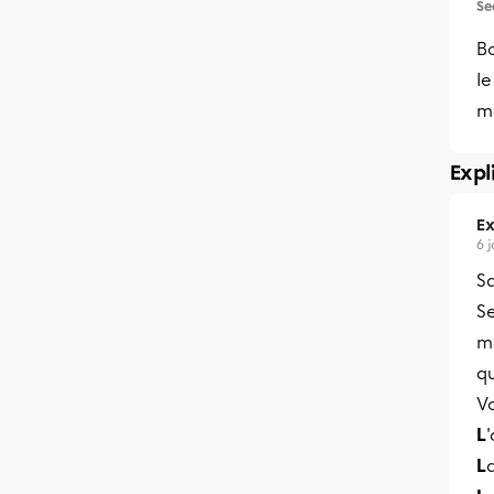
Se
B
le
m
Expl
Ex
6 
Sa
Se
ma
qu
Vo
L
L