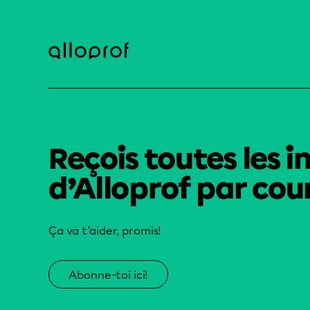
Reçois toutes les i
d’Alloprof par cour
Ça va t’aider, promis!
Abonne-toi ici!