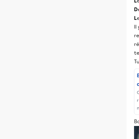
L
D
L
Il
r
ré
te
Tu
O
f
Bo