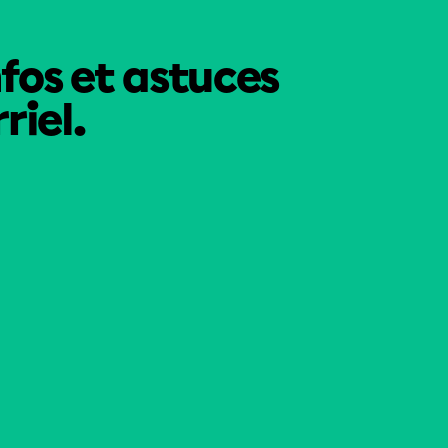
nfos et astuces
riel.