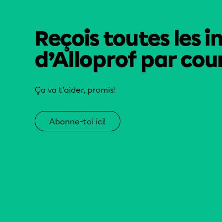
Reçois toutes les i
d’Alloprof par cour
Ça va t’aider, promis!
Abonne-toi ici!