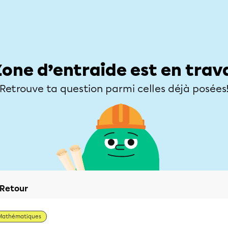
Élèves
Parents
Enseignants
Zone d’entraide
Allofrançais
Matières
Niveaux
Explorer
Poser une
Zone d’entraide est en trav
Retrouve ta question parmi celles déjà posées
Retour
Mathématiques