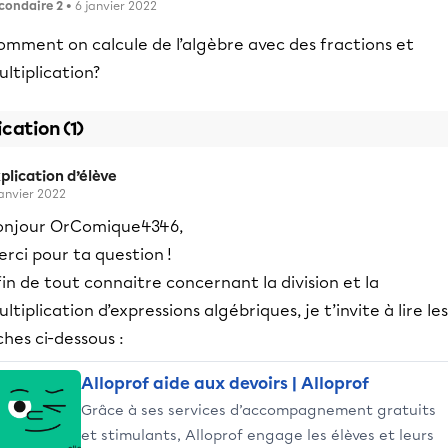
condaire 2
• 6 janvier 2022
omment on calcule de l’algèbre avec des fractions et
ltiplication?
ication (1)
plication d’élève
janvier 2022
onjour OrComique4346,
rci pour ta question !
in de tout connaitre concernant la division et la
ltiplication d’expressions algébriques, je t’invite à lire les
ches ci-dessous :
Alloprof aide aux devoirs | Alloprof
Grâce à ses services d’accompagnement gratuits
et stimulants, Alloprof engage les élèves et leurs