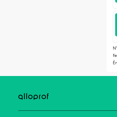
N’
fe
Ém