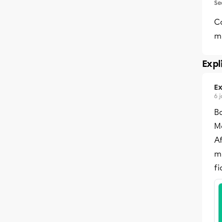
Se
C
mu
Expl
Ex
6 
B
Me
Af
mu
fi