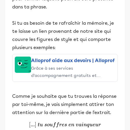
dans ta phrase.
Si tu as besoin de te rafraîchir la mémoire, je
te laisse un lien provenant de notre site qui
couvre les figures de style et qui comporte
plusieurs exemples:
Alloprof aide aux devoirs | Alloprof
Grâce à ses services
d’accompagnement gratuits et
stimulants, Alloprof engage les élèves
et leurs parents dans la réussite
Comme je souhaite que tu trouves la réponse
éducative.
par toi-même, je vais simplement attirer ton
attention sur la dernière partie de l'extrait.
[
...
]
[...]\ tu\ souffres\ en\ vai
t
u
so
u
f
f
r
es
e
n
v
ain
q
u
e
u
r