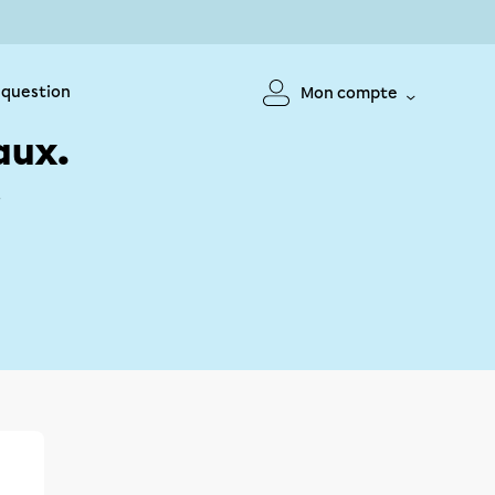
 question
Mon compte
aux.
!