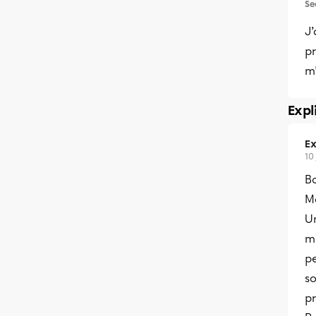
Se
J’
p
m’
Expl
Ex
10
B
Me
U
m
pe
s
pr