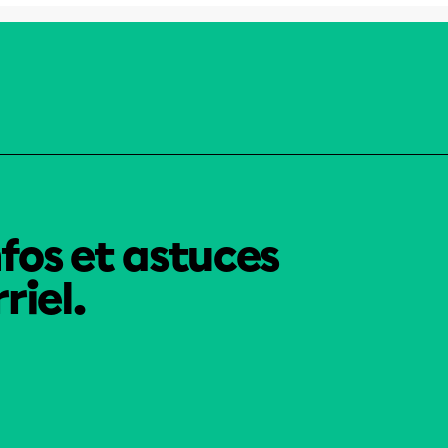
nfos et astuces
riel.