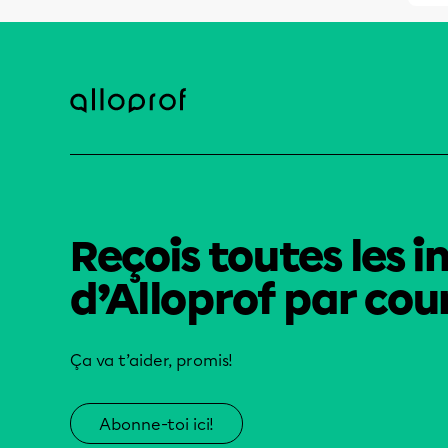
Reçois toutes les i
d’Alloprof par cour
Ça va t’aider, promis!
Abonne-toi ici!