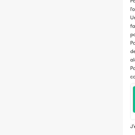
Pa
l'
Un
f
po
Pa
de
al
Po
co
J'