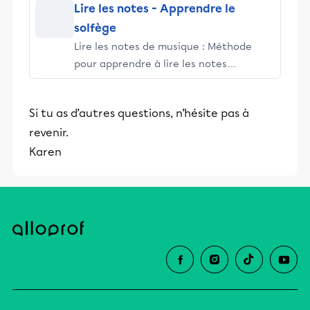
Lire les notes - Apprendre le
solfège
Lire les notes de musique : Méthode
pour apprendre à lire les notes
rapidement. Apprenez à repérer les
notes de musique sur une portée selon
Si tu as d’autres questions, n’hésite pas à
la clef utilisée et à repérer la position
revenir.
des notes sur un clavier de piano.
Karen