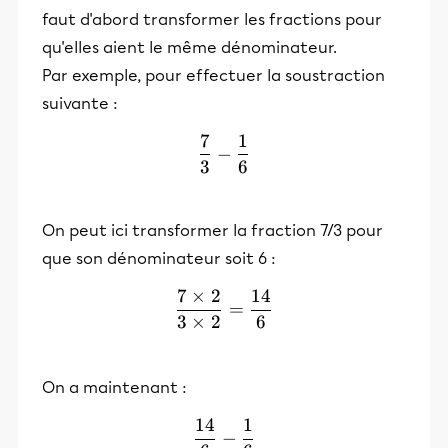
faut d'abord transformer les fractions pour
qu'elles aient le même dénominateur.
Par exemple, pour effectuer la soustraction
suivante :
7
1
\frac{7}{3}-\frac{1}{6}
−
3
6
On peut ici transformer la fraction 7/3 pour
que son dénominateur soit 6 :
7
×
2
14
\frac{7\times2}{3\times2
=
3
×
2
6
On a maintenant :
14
1
\frac{14}{6}-\frac{1}{6}
−