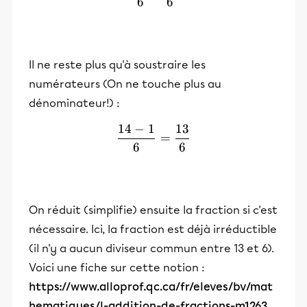
6
6
Il ne reste plus qu'à soustraire les
numérateurs (On ne touche plus au
dénominateur!) :
14
−
1
13
\frac{14-1}{6}=\frac{13
=
6
6
On réduit (simplifie) ensuite la fraction si c'est
nécessaire. Ici, la fraction est déjà irréductible
(il n'y a aucun diviseur commun entre 13 et 6).
Voici une fiche sur cette notion :
https://www.alloprof.qc.ca/fr/eleves/bv/mat
hematiques/l-addition-de-fractions-m1263