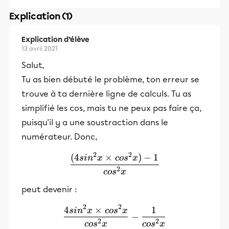
Explication (1)
Explication d’élève
13 avril 2021
Salut,
Tu as bien débuté le problème, ton erreur se
trouve à ta dernière ligne de calculs. Tu as
simplifié les cos, mais tu ne peux pas faire ça,
puisqu'il y a une soustraction dans le
numérateur. Donc,
2
2
(
4
×
)
−
1
\frac{(4sin²x × cos²x) -1}{
s
i
n
x
co
s
x
2
co
s
x
peut devenir :
2
2
4
×
1
\frac{4sin²x × cos²x}{cos²
s
i
n
x
co
s
x
−
2
2
co
s
x
co
s
x