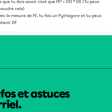
 que tu dois savoir c'est que FE² = DG * DE (Tu peux
ésoudre cela)
ec la mesure de FE, tu fais un Pythagore et tu peux
btenir DF
nfos et astuces
riel.