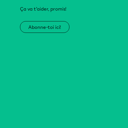
Ça va t’aider, promis!
Abonne-toi ici!