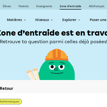
Élèves
Parents
Enseignants
Zone d’entraide
Allofrançais
Matières
Niveaux
Explorer
Poser une
Zone d’entraide est en trav
Retrouve ta question parmi celles déjà posées
Retour
Mathématiques