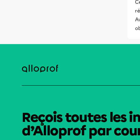
Ce
r
Av
o
Reçois toutes les i
d’Alloprof par cour