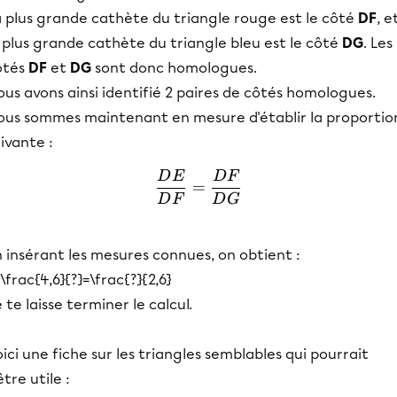
a plus grande cathète du triangle rouge est le côté
DF
, e
 plus grande cathète du triangle bleu est le côté
DG
. Les
ôtés
DF
et
DG
sont donc homologues.
us avons ainsi identifié 2 paires de côtés homologues.
ous sommes maintenant en mesure d'établir la proportio
ivante :
D
E
D
F
\frac{DE}{DF}=\frac{
=
D
F
D
G
 insérant les mesures connues, on obtient :
\frac{4,6}{?}=\frac{?}{2,6}
 te laisse terminer le calcul.
ici une fiche sur les triangles semblables qui pourrait
être utile :