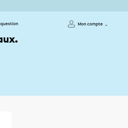
 question
Mon compte
aux.
!