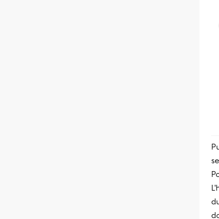
Pu
se
Po
L
du
d