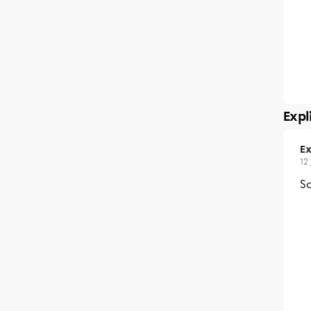
Expl
Ex
12
Sa