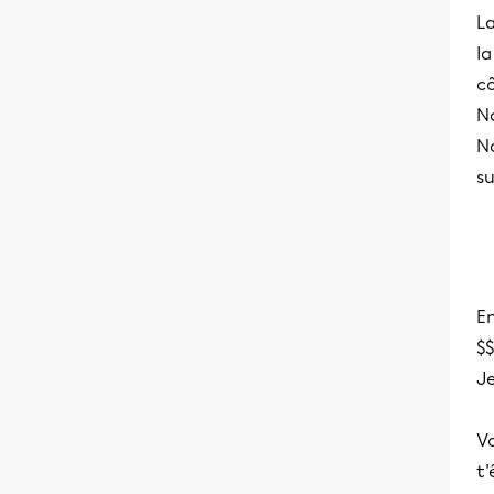
L
la
c
No
N
su
En
$$
Je
Vo
t'