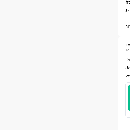
h
s
N'
Ex
12
Do
J
vo