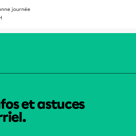
onne journée
H
nfos et astuces
riel.