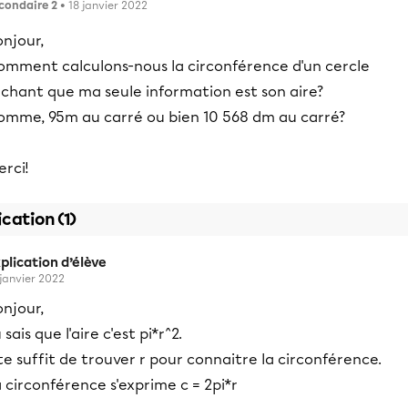
condaire 2
• 18 janvier 2022
njour,
omment calculons-nous la circonférence d'un cercle
achant que ma seule information est son aire?
omme, 95m au carré ou bien 10 568 dm au carré?
rci!
ication (1)
plication d’élève
 janvier 2022
njour,
 sais que l'aire c'est pi*r^2.
 te suffit de trouver r pour connaitre la circonférence.
 circonférence s'exprime c = 2pi*r