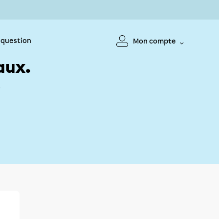
 question
Mon compte
aux.
!