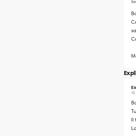
Se
Bo
C
s
C
Me
Expl
Ex
18
Bo
Tu
Il
La