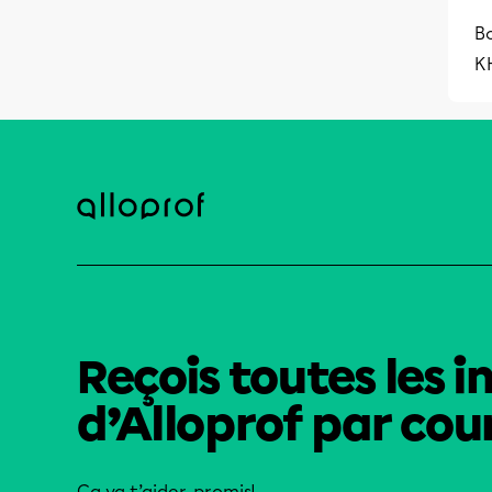
B
K
Reçois toutes les i
d’Alloprof par cour
Ça va t’aider, promis!