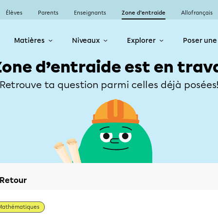
Élèves
Parents
Enseignants
Zone d’entraide
Allofrançais
Matières
Niveaux
Explorer
Poser une
Zone d’entraide est en trav
Retrouve ta question parmi celles déjà posées
Retour
Mathématiques