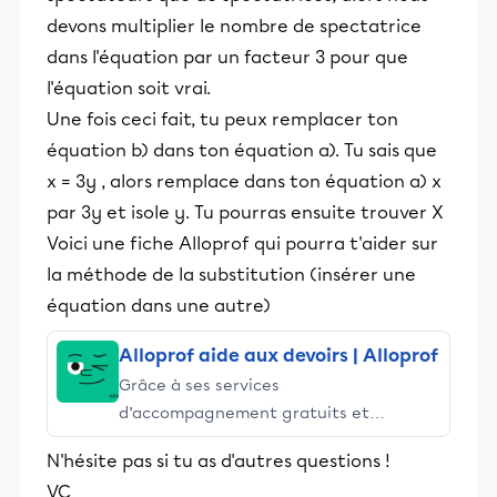
devons multiplier le nombre de spectatrice
dans l'équation par un facteur 3 pour que
l'équation soit vrai.
Une fois ceci fait, tu peux remplacer ton
équation b) dans ton équation a). Tu sais que
x = 3y , alors remplace dans ton équation a) x
par 3y et isole y. Tu pourras ensuite trouver X
Voici une fiche Alloprof qui pourra t'aider sur
la méthode de la substitution (insérer une
équation dans une autre)
Alloprof aide aux devoirs | Alloprof
Grâce à ses services
d’accompagnement gratuits et
stimulants, Alloprof engage les élèves
N'hésite pas si tu as d'autres questions !
et leurs parents dans la réussite
VC
éducative.