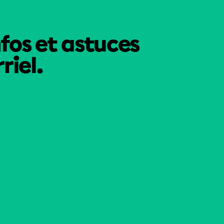
nfos et astuces
riel.