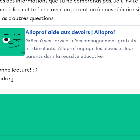
ses des informations que tu ne comprends pas. Je t'invite
nc à lire cette fiche avec un parent ou à nous réécrire si
 as d'autres questions.
Alloprof aide aux devoirs | Alloprof
Grâce à ses services d’accompagnement gratuits
et stimulants, Alloprof engage les élèves et leurs
parents dans la réussite éducative.
nne lecture! :-)
udrey