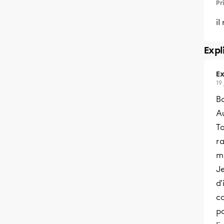
Pr
il
Expl
Ex
19
B
Au
To
ra
ma
Je
d
co
po