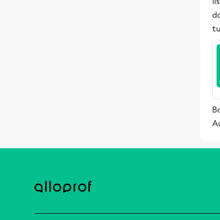
li
do
tu
Bo
A