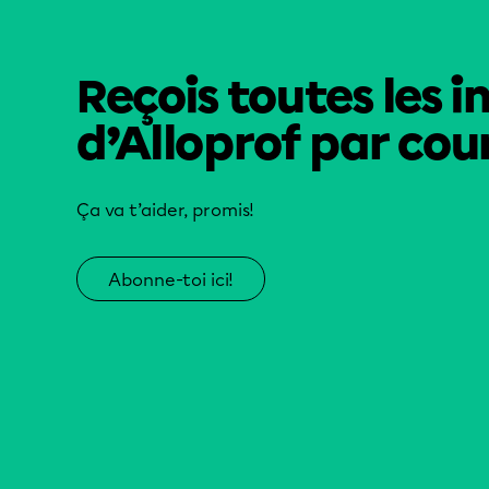
Reçois toutes les i
d’Alloprof par cour
Ça va t’aider, promis!
Abonne-toi ici!