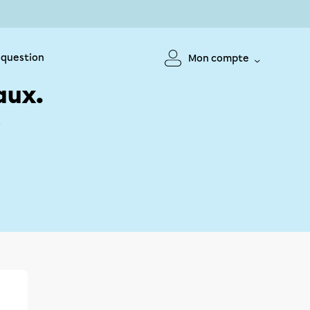
 question
Mon compte
aux.
!