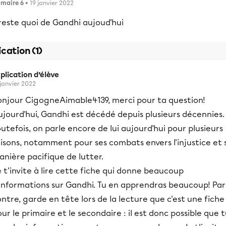
imaire 6
• 19 janvier 2022
 reste quoi de Gandhi aujoud'hui
ication (1)
plication d’élève
 janvier 2022
onjour CigogneAimable4139, merci pour ta question!
jourd'hui, Gandhi est décédé depuis plusieurs décennies.
utefois, on parle encore de lui aujourd'hui pour plusieurs
isons, notamment pour ses combats envers l'injustice et 
nière pacifique de lutter.
 t'invite à lire cette fiche qui donne beaucoup
'informations sur Gandhi. Tu en apprendras beaucoup! Par
ntre, garde en tête lors de la lecture que c'est une fiche
ur le primaire et le secondaire : il est donc possible que 