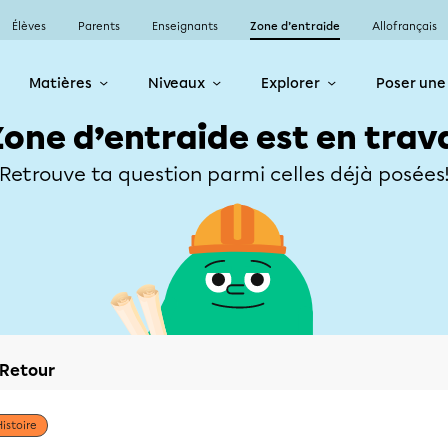
Élèves
Parents
Enseignants
Zone d’entraide
Allofrançais
Matières
Niveaux
Explorer
Poser une
Zone d’entraide est en trav
Retrouve ta question parmi celles déjà posées
Retour
Histoire