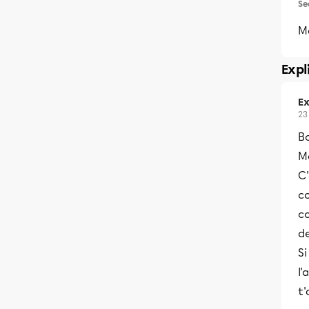
Se
Ma
Expl
Ex
23
B
Me
C
co
co
de
Si
l'
t'