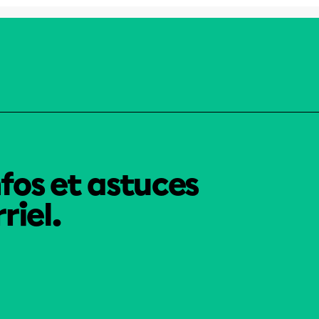
nfos et astuces
riel.