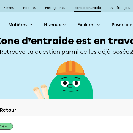
Élèves
Parents
Enseignants
Zone d’entraide
Allofrançais
Matières
Niveaux
Explorer
Poser une
Zone d’entraide est en trav
Retrouve ta question parmi celles déjà posées
Retour
Chimie