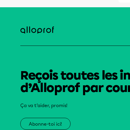
Reçois toutes les i
d’Alloprof par cour
Ça va t’aider, promis!
Abonne-toi ici!