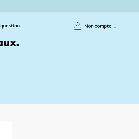
 question
Mon compte
aux.
!