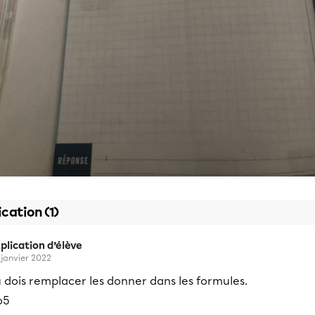
ication (1)
plication d’élève
 janvier 2022
 dois remplacer les donner dans les formules.
o5