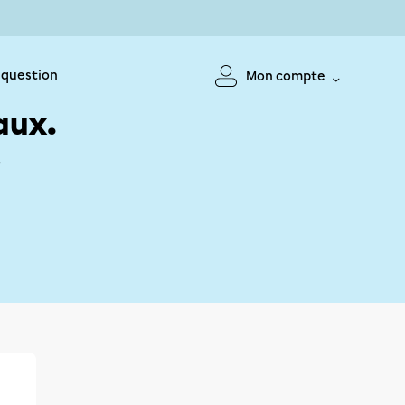
 question
Mon compte
aux.
!