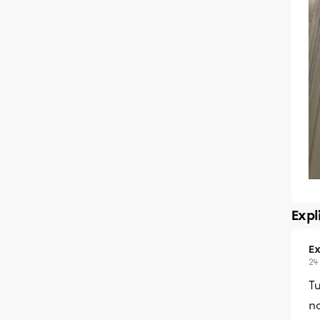
Expl
Ex
24
Tu
n