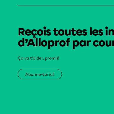
Reçois toutes les i
d’Alloprof par cour
Ça va t’aider, promis!
Abonne-toi ici!