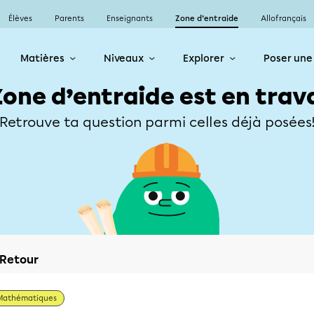
Élèves
Parents
Enseignants
Zone d’entraide
Allofrançais
Matières
Niveaux
Explorer
Poser une
Zone d’entraide est en trav
Retrouve ta question parmi celles déjà posées
Retour
Mathématiques