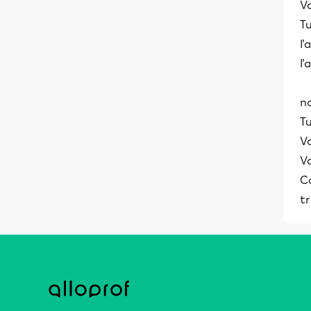
V
Tu
l'
l
n
Tu
V
Vo
Co
tr