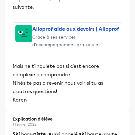
suivante:
Alloprof aide aux devoirs | Alloprof
Grâce à ses services
d’accompagnement gratuits et
stimulants, Alloprof engage les élèves
et leurs parents dans la réussite
Mais ne t'inquiète pas si c'est encore
éducative.
complexe à comprendre.
N'hésite pas à revenir nous voir si tu as
d'autres questions!
Karen
Explication d’élève
1 février 2022
Ski
hors-
piste
. Aussi appelé
ski
haute-route,