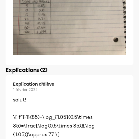
Explications (2)
Explication d’élève
1 février 2022
salut!
\[ f^{-1}(85)=\log_{1.05}(0.5\times
85)=\frac{\log(0.5\times 85)}{\log
(1.05)}\approx 77 \]