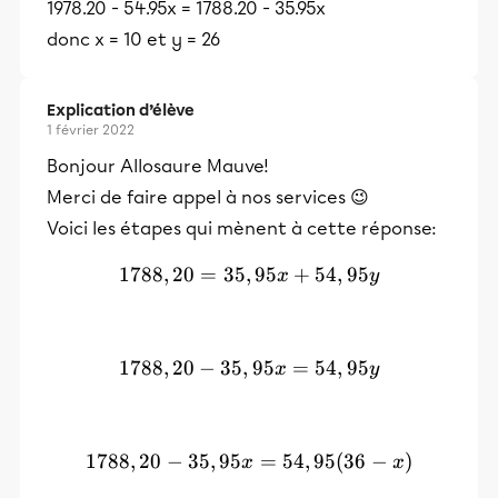
1978.20 - 54.95x = 1788.20 - 35.95x
donc x = 10 et y = 26
Explication d’élève
1 février 2022
Bonjour Allosaure Mauve!
Merci de faire appel à nos services 😉
Voici les étapes qui mènent à cette réponse:
1788
,
20
=
35
,
1788,20 = 35,95x + 54,95
95
+
54
,
95
x
y
1788
,
20
−
35
,
1788,20 - 35,95x = 54,95y
95
=
54
,
95
x
y
1788
,
20
−
35
,
95
1788,20 - 35,95x = 54,95(3
=
54
,
95
(
36
−
)
x
x