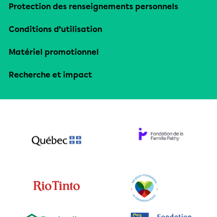
Protection des renseignements personnels
Conditions d’utilisation
Matériel promotionnel
Recherche et impact