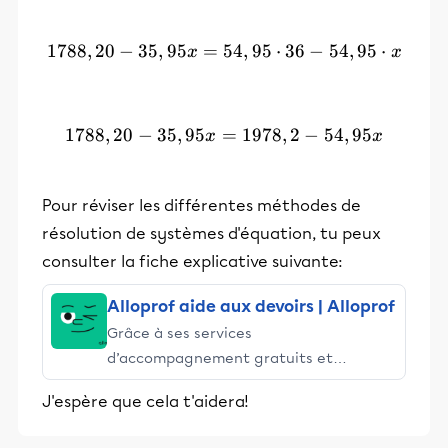
1788
,
20
−
35
,
95
=
54
1788,20 - 35,95x = 54,95\c
,
95
⋅
36
−
54
,
95
⋅
x
x
1788
,
20
−
35
,
95
=
1788,20 - 35,95x = 1978,2 
1978
,
2
−
54
,
95
x
x
Pour réviser les différentes méthodes de
résolution de systèmes d'équation, tu peux
consulter la fiche explicative suivante:
Alloprof aide aux devoirs | Alloprof
Grâce à ses services
d’accompagnement gratuits et
stimulants, Alloprof engage les élèves
J'espère que cela t'aidera!
et leurs parents dans la réussite
éducative.