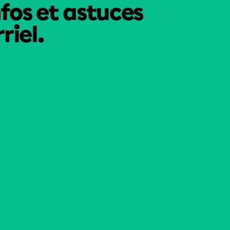
nfos et astuces
riel.