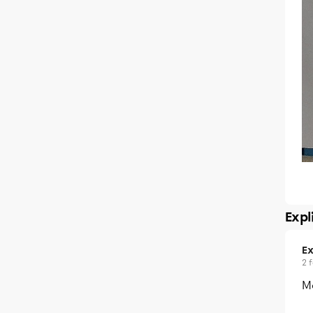
Expl
Ex
2 
Me