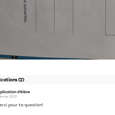
ications (2)
plication d’élève
février 2022
rci pour ta question!