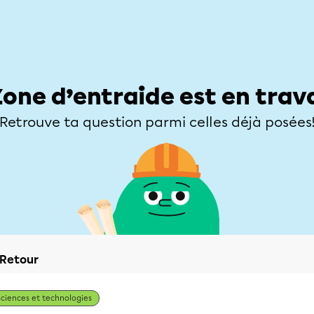
Élèves
Parents
Enseignants
Zone d’entraide
Allofrançais
Matières
Niveaux
Explorer
Poser une
Zone d’entraide est en trav
Retrouve ta question parmi celles déjà posées
Retour
Sciences et technologies