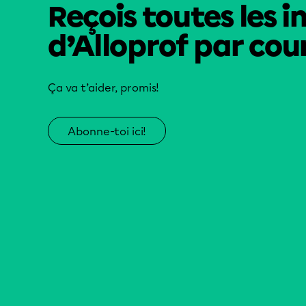
Reçois toutes les i
d’Alloprof par cour
Ça va t’aider, promis!
Abonne-toi ici!