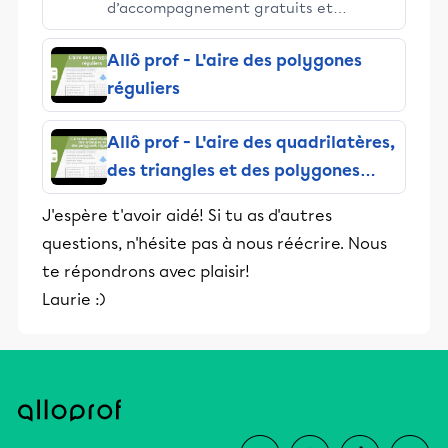
d’accompagnement gratuits et
stimulants, Alloprof engage les élèves
et leurs parents dans la réussite
Allô prof - L'aire des polygones
éducative.
réguliers
Allô prof - L'aire des quadrilatères,
des triangles et des polygones
réguliers
J'espère t'avoir aidé! Si tu as d'autres
questions, n'hésite pas à nous réécrire. Nous
te répondrons avec plaisir!
Laurie :)