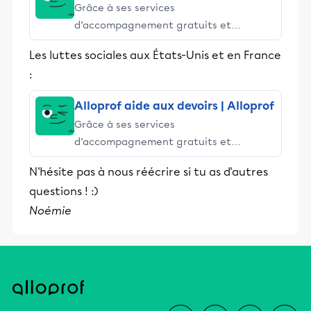
Grâce à ses services
d’accompagnement gratuits et
stimulants, Alloprof engage les élèves
Les luttes sociales aux États-Unis et en France
et leurs parents dans la réussite
:
éducative.
Alloprof aide aux devoirs | Alloprof
Grâce à ses services
d’accompagnement gratuits et
stimulants, Alloprof engage les élèves
N'hésite pas à nous réécrire si tu as d'autres
et leurs parents dans la réussite
questions ! :)
éducative.
Noémie