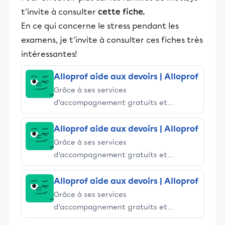
t'invite à consulter
cette fiche.
En ce qui concerne le stress pendant les
examens, je t'invite à consulter ces fiches très
intéressantes!
Alloprof aide aux devoirs | Alloprof
Grâce à ses services
d’accompagnement gratuits et
stimulants, Alloprof engage les élèves
et leurs parents dans la réussite
Alloprof aide aux devoirs | Alloprof
éducative.
Grâce à ses services
d’accompagnement gratuits et
stimulants, Alloprof engage les élèves
et leurs parents dans la réussite
Alloprof aide aux devoirs | Alloprof
éducative.
Grâce à ses services
d’accompagnement gratuits et
stimulants, Alloprof engage les élèves