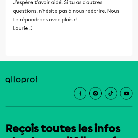
J'espère t'avoir aidé! Si tu as d'autres
et leurs parents dans la réussite
questions, n'hésite pas à nous réécrire. Nous
éducative.
te répondrons avec plaisir!
Laurie :)
Reçois toutes les infos