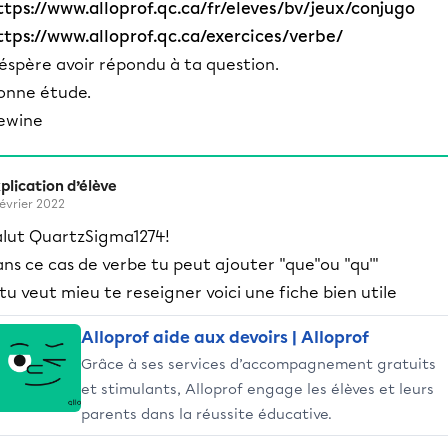
ttps://www.alloprof.qc.ca/fr/eleves/bv/jeux/conjugo
ttps://www.alloprof.qc.ca/exercices/verbe/
'éspère avoir répondu à ta question.
onne étude.
ewine
plication d’élève
février 2022
alut QuartzSigma1274!
ns ce cas de verbe tu peut ajouter "que"ou "qu'"
 tu veut mieu te reseigner voici une fiche bien utile
Alloprof aide aux devoirs | Alloprof
Grâce à ses services d’accompagnement gratuits
et stimulants, Alloprof engage les élèves et leurs
parents dans la réussite éducative.