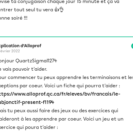
évise ta conjugaison chaque jour 15 minute et ça va
ntrer tout seul tu vera 👍👌
nne soiré !!!
plication d’Alloprof
février 2022
onjour QuartzSigmal1274
e vais pouvoir t'aider.
our commencer tu peux apprendre les terminaisons et le
xeptions par coeur. Voici un fiche qui pourra t'aider :
ttps://www.alloprof.qc.ca/fr/eleves/bv/francais/le-
ubjonctif-present-f1194
ais tu peux aussi faire des jeux ou des exercices qui
'aideront à les apprendre par coeur. Voici un jeu et un
xercice qui poura t'aider :