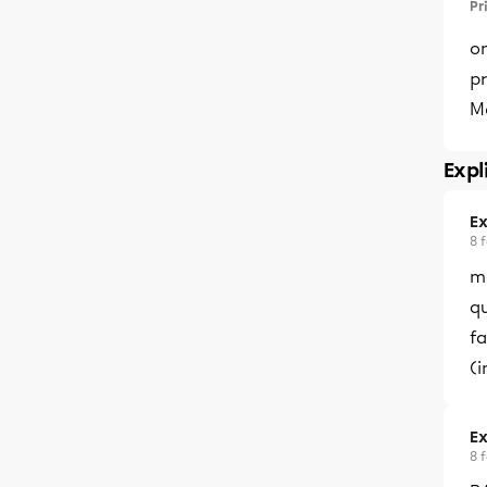
Pr
on
p
Me
Expl
Ex
8 
m
qu
fa
(i
Ex
8 