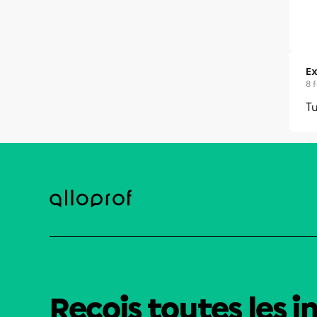
Ex
8 
Tu
Reçois toutes les i