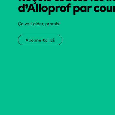
d’Alloprof par cour
Ça va t’aider, promis!
Abonne-toi ici!