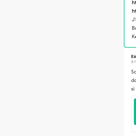
h
h
J
B
K
Ex
8 
S
da
si