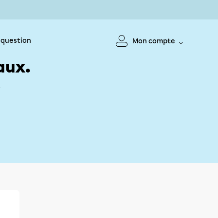
 question
Mon compte
aux.
!