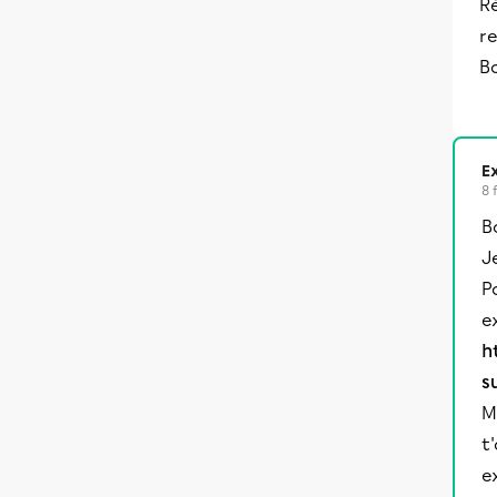
R
re
Bo
Ex
8 
B
J
P
e
h
s
M
t
e