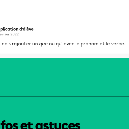
plication d’élève
février 2022
 dois rajouter un
que
ou qu' avec le pronom et le verbe.
nfos et astuces