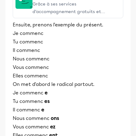
Grâce à ses services
d’accompagnement gratuits et
stimulants, Alloprof engage les élèves
Ensuite, prenons l'exemple du présent.
et leurs parents dans la réussite
Je commenc
éducative.
Tu commenc
Il commenc
Nous commenc
Vous commenc
Elles commenc
On met d'abord le radical partout.
Je commenc
e
Tu commenc
es
Il commenc
e
Nous commenc
ons
Vous commenc
ez
Elles commenc
ent