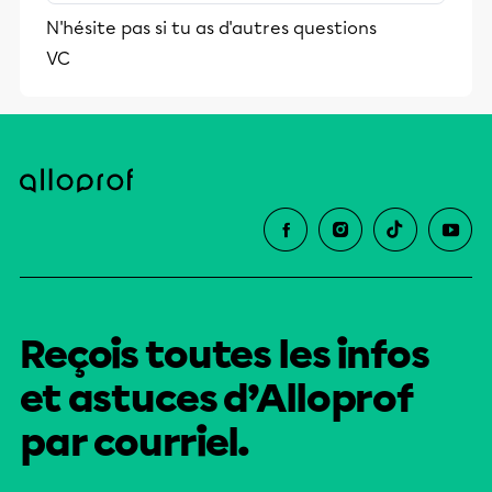
stimulants, Alloprof engage les élèves
N'hésite pas si tu as d'autres questions
et leurs parents dans la réussite
VC
éducative.
Reçois toutes les infos
et astuces d’Alloprof
par courriel.