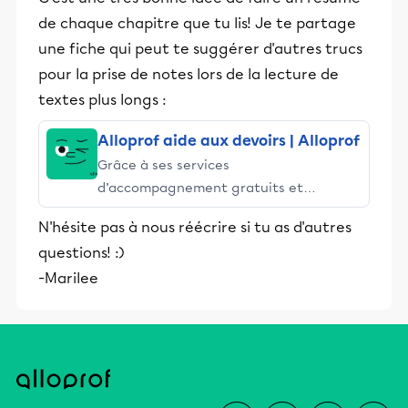
de chaque chapitre que tu lis! Je te partage
une fiche qui peut te suggérer d'autres trucs
pour la prise de notes lors de la lecture de
textes plus longs :
Alloprof aide aux devoirs | Alloprof
Grâce à ses services
d’accompagnement gratuits et
stimulants, Alloprof engage les élèves
N'hésite pas à nous réécrire si tu as d'autres
et leurs parents dans la réussite
questions! :)
éducative.
-Marilee