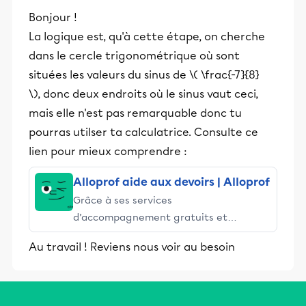
Bonjour !
La logique est, qu'à cette étape, on cherche
dans le cercle trigonométrique où sont
situées les valeurs du sinus de \( \frac{-7}{8}
\), donc deux endroits où le sinus vaut ceci,
mais elle n'est pas remarquable donc tu
pourras utilser ta calculatrice. Consulte ce
lien pour mieux comprendre :
Alloprof aide aux devoirs | Alloprof
Grâce à ses services
d’accompagnement gratuits et
stimulants, Alloprof engage les élèves
Au travail ! Reviens nous voir au besoin
et leurs parents dans la réussite
éducative.