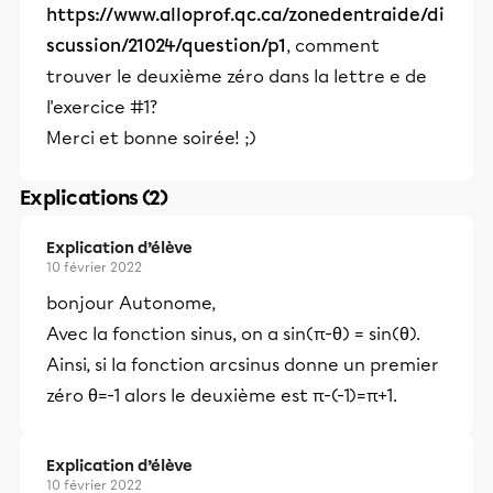
https://www.alloprof.qc.ca/zonedentraide/di
scussion/21024/question/p1
, comment
trouver le deuxième zéro dans la lettre e de
l'exercice #1?
Merci et bonne soirée! ;)
Explications (2)
Explication d’élève
10 février 2022
bonjour Autonome,
Avec la fonction sinus, on a sin(π-θ) = sin(θ).
Ainsi, si la fonction arcsinus donne un premier
zéro θ=-1 alors le deuxième est π-(-1)=π+1.
Explication d’élève
10 février 2022