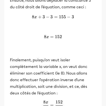
Ensuite, nous allons déplacer la constante 3
du côté droit de l’équation, comme ceci :
8
+
3
−
3
8x+3-3=155-3
=
155
−
3
x
8
=
8x=152
152
x
Finalement, puisqu’on veut isoler
complètement la variable x, on veut donc
éliminer son coefficient (le 8). Nous allons
donc effectuer l’opération inverse d’une
multiplication, soit une division, et ce, dès
deux côtés de l’équation :
8
152
x
\frac{8x}{8}= \frac{152}
=