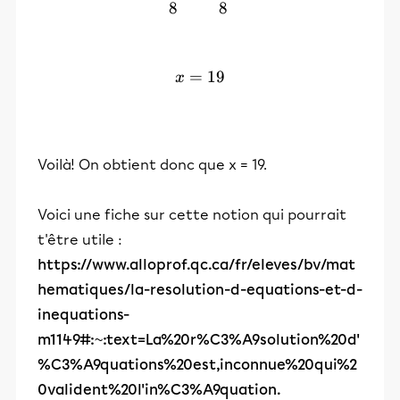
8
8
=
x = 19
19
x
Voilà! On obtient donc que x = 19.
Voici une fiche sur cette notion qui pourrait
t'être utile :
https://www.alloprof.qc.ca/fr/eleves/bv/mat
hematiques/la-resolution-d-equations-et-d-
inequations-
m1149#:~:text=La%20r%C3%A9solution%20d'
%C3%A9quations%20est,inconnue%20qui%2
0valident%20l'in%C3%A9quation.