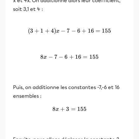
x et 4x. On additionne alors leur coefficient,
soit 3,1 et 4 :
(
3
+
1
+
4
)
−
7
(3+1+4)x-7-6+16=155
−
6
+
16
=
155
x
8
−
7
−
6
+
8x-7-6+16=155
16
=
155
x
Puis, on additionne les constantes -7,-6 et 16
ensembles :
8
+
3
8x+3=155
=
155
x