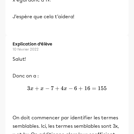
J'espère que cela t'aidera!
Explication d’élève
10 février 2022
Salut!
Donc on a :
3
+
−
7
+
4
3x+x-7+4x-6+16=155
−
6
+
16
=
155
x
x
x
On doit commencer par identifier les termes
semblables. Ici, les termes semblables sont 3x,