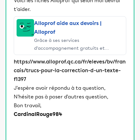
Voici les fiches Alloprof qui selon moi devrai
t'aider.
Alloprof aide aux devoirs |
Alloprof
Grâce à ses services
d’accompagnement gratuits et
stimulants, Alloprof engage les élèves
https://www.alloprof.qc.ca/fr/eleves/bv/fran
et leurs parents dans la réussite
cais/trucs-pour-la-correction-d-un-texte-
éducative.
f1397
J'espère avoir répondu à ta question,
N'hésite pas à poser d'autres question,
Bon travail,
CardinalRouge984