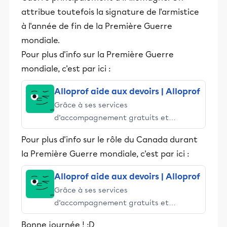
attribue toutefois la signature de l'armistice
à l'année de fin de la Première Guerre
mondiale.
Pour plus d'info sur la Première Guerre
mondiale, c'est par ici :
Alloprof aide aux devoirs | Alloprof
Grâce à ses services
d’accompagnement gratuits et
stimulants, Alloprof engage les élèves
Pour plus d'info sur le rôle du Canada durant
et leurs parents dans la réussite
la Première Guerre mondiale, c'est par ici :
éducative.
Alloprof aide aux devoirs | Alloprof
Grâce à ses services
d’accompagnement gratuits et
stimulants, Alloprof engage les élèves
Bonne journée ! :D