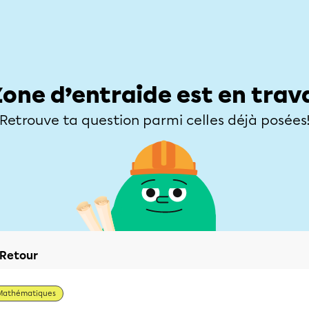
Élèves
Parents
Enseignants
Zone d’entraide
Allofrançais
Matières
Niveaux
Explorer
Poser une
Zone d’entraide est en trav
Retrouve ta question parmi celles déjà posées
Retour
Mathématiques