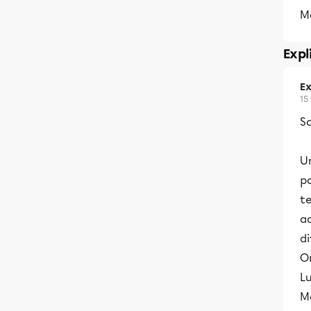
Me
Expl
Ex
15
Sa
U
p
te
a
d
On
Lu
Ma