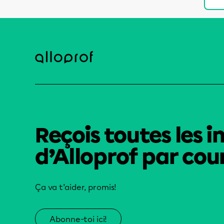
Reçois toutes les i
d’Alloprof par cour
Ça va t’aider, promis!
Abonne-toi ici!