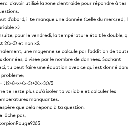
erci d'avoir utilisé la zone d'entraide pour répondre à tes
uestions.
out d'abord, il te manque une donnée (celle du mercredi, 
ariable x).
nsuite, pour le vendredi, la température était le double, q
st 2(x-3) et non x2.
inalement, une moyenne se calcule par l'addition de tout
es données, divisée par le nombre de données. Sachant
eci, tu peut faire une équation avec ce qui est donné dan
e problème;
 = (12+8+x+(x-3)+2(x-3))/5
l ne te reste plus qu'à isoler ta variable et calculer les
empératures manquantes.
'espère que cela répond à ta question!
e lâche pas,
corpionRouge9265