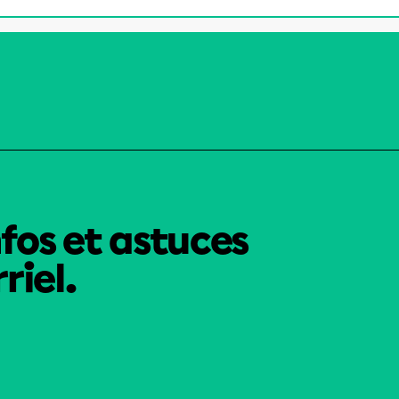
nfos et astuces
riel.