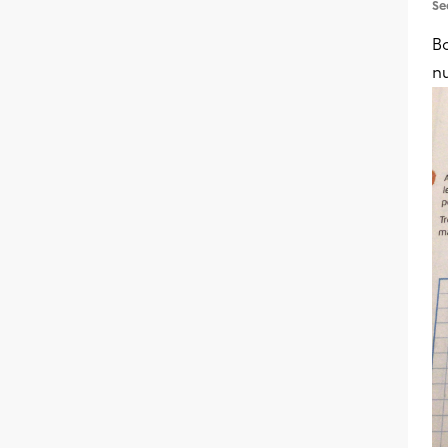
Se
Bo
n