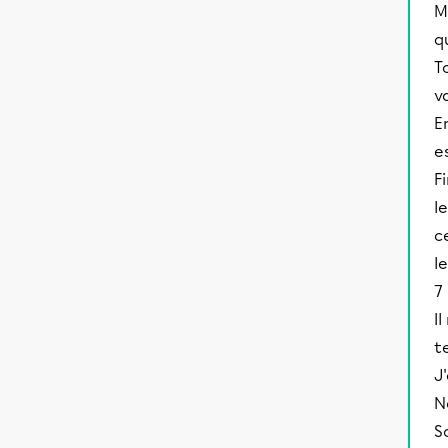
M
q
T
v
E
e
F
l
c
l
7
I
t
J
N
S