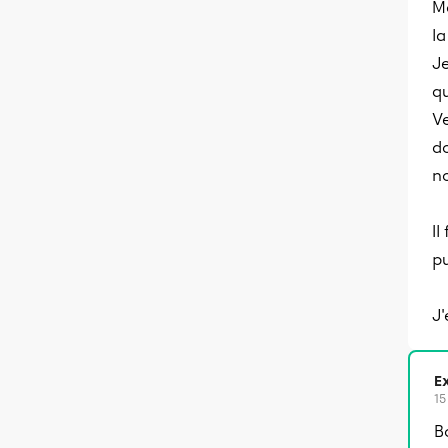
M
la
Je
qu
Ve
do
no
I
pu
J'
Ex
15
B