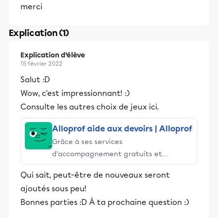
merci
Explication (1)
Explication d’élève
15 février 2022
Salut :D
Wow, c'est impressionnant! :)
Consulte les autres choix de jeux ici.
Alloprof aide aux devoirs | Alloprof
Grâce à ses services
d’accompagnement gratuits et
stimulants, Alloprof engage les élèves
Qui sait, peut-être de nouveaux seront
et leurs parents dans la réussite
ajoutés sous peu!
éducative.
Bonnes parties :D À ta prochaine question :)