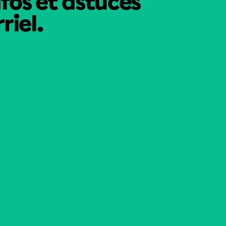
nfos et astuces
riel.