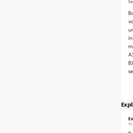
Se
Bo
vo
un
i
m
A)
B)
se
Expl
Ex
15