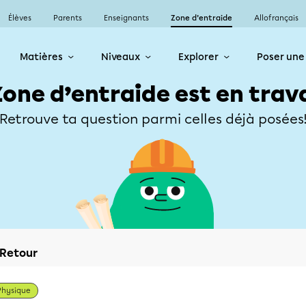
Élèves
Parents
Enseignants
Zone d’entraide
Allofrançais
Matières
Niveaux
Explorer
Poser une
Zone d’entraide est en trav
Retrouve ta question parmi celles déjà posées
Retour
Physique