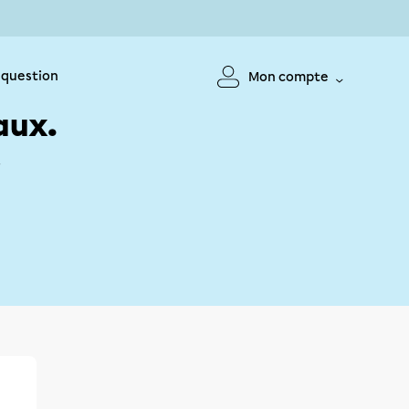
 question
Mon compte
aux.
!