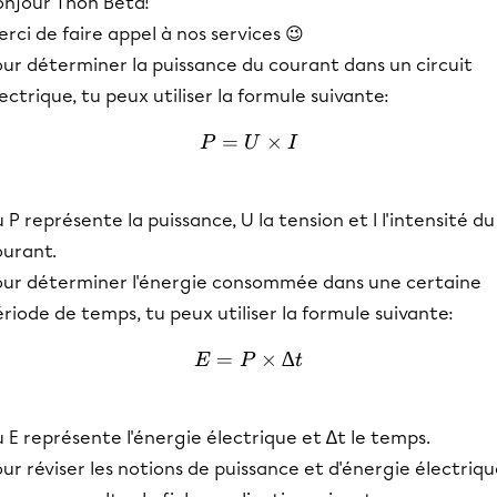
onjour Thon Beta!
rci de faire appel à nos services 😉
our déterminer la puissance du courant dans un circuit
ectrique, tu peux utiliser la formule suivante:
=
P = U \times I
×
P
U
I
 P représente la puissance, U la tension et I l'intensité du
ourant.
our déterminer l'énergie consommée dans une certaine
riode de temps, tu peux utiliser la formule suivante:
=
E = P \times ∆t
×
∆
E
P
t
 E représente l'énergie électrique et ∆t le temps.
ur réviser les notions de puissance et d'énergie électriqu