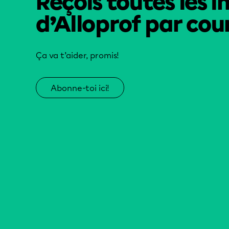
Reçois toutes les i
d’Alloprof par cour
Ça va t’aider, promis!
Abonne-toi ici!