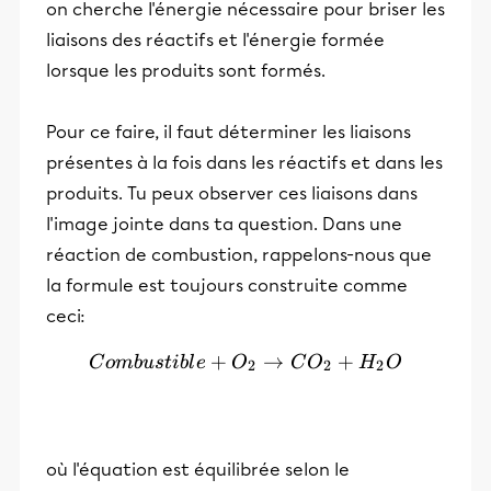
on cherche l'énergie nécessaire pour briser les
liaisons des réactifs et l'énergie formée
lorsque les produits sont formés.
Pour ce faire, il faut déterminer les liaisons
présentes à la fois dans les réactifs et dans les
produits. Tu peux observer ces liaisons dans
l'image jointe dans ta question. Dans une
réaction de combustion, rappelons-nous que
la formule est toujours construite comme
ceci:
+
Combustible + O_2 \righ
→
+
C
o
mb
u
s
t
ib
l
e
O
C
O
H
O
2
2
2
où l'équation est équilibrée selon le