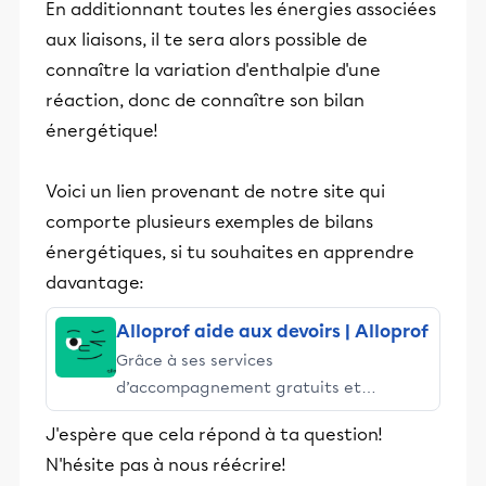
En additionnant toutes les énergies associées
aux liaisons, il te sera alors possible de
connaître la variation d'enthalpie d'une
réaction, donc de connaître son bilan
énergétique!
Voici un lien provenant de notre site qui
comporte plusieurs exemples de bilans
énergétiques, si tu souhaites en apprendre
davantage:
Alloprof aide aux devoirs | Alloprof
Grâce à ses services
d’accompagnement gratuits et
stimulants, Alloprof engage les élèves
J'espère que cela répond à ta question!
et leurs parents dans la réussite
N'hésite pas à nous réécrire!
éducative.