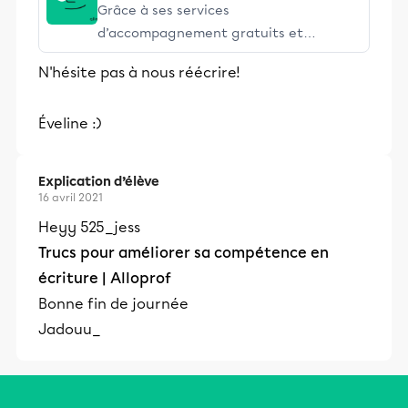
Grâce à ses services
d’accompagnement gratuits et
stimulants, Alloprof engage les élèves
N'hésite pas à nous réécrire!
et leurs parents dans la réussite
éducative.
Éveline :)
Explication d’élève
16 avril 2021
Heyy 525_jess
Trucs pour améliorer sa compétence en
écriture | Alloprof
Bonne fin de journée
Jadouu_