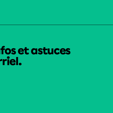
nfos et astuces
riel.