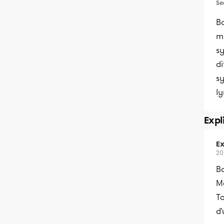
Se
Bo
m
sy
di
sy
l
Expl
Ex
20
Bo
Me
T
d