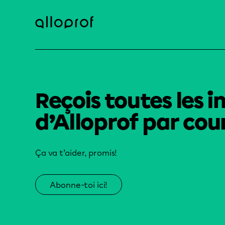
Reçois toutes les i
d’Alloprof par cour
Ça va t’aider, promis!
Abonne-toi ici!