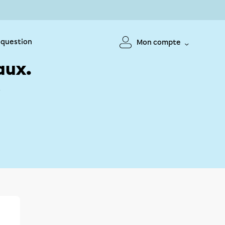
 question
Mon compte
aux.
!