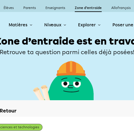
Élèves
Parents
Enseignants
Zone d’entraide
Allofrançais
Matières
Niveaux
Explorer
Poser une
Zone d’entraide est en trav
Retrouve ta question parmi celles déjà posées
Retour
Sciences et technologies