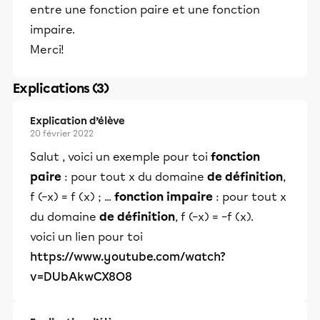
entre une fonction paire et une fonction
impaire.
Merci!
Explications (3)
Explication d’élève
20 février 2022
Salut , voici un exemple pour toi
fonction
paire
: pour tout x du domaine
de définition
,
f (−x) = f (x) ; ...
fonction impaire
: pour tout x
du domaine
de définition
, f (−x) = −f (x).
voici un lien pour toi
https://www.youtube.com/watch?
v=DUbAkwCX8O8