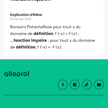
Explication d’élève
20 février 2022
Bonsoirs PistacheRose pour tout x du
domaine de
définition
, f (−x) = f (x) ;
...
fonction impaire
: pour tout x du domaine
de
définition
, f (−x) = −f (x).