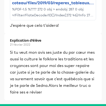
coteau/files/2019/03/reperes_tableaux.p
%PDF-1.5 %???? 272 0 obj > endobj 287 0 obj
df
>/Filter/FlateDecode/ID[]/Index[272 46]/Info 271
0 R/Length 86/Prev 107308/Root 273 0 R/Size
J'espère que cela t'aidera!
318/Type/XRef/W[1 3 1]>>stream h?
bbd```b``Z"????vD?_?3?$X,??Q ??`RD7 IF??@??
V&F?? q??C?????? @?
Explication d’élève
21 février 2022
Si tu veut mon avis ses juste du par cœur mes
aussi la culture le folklore les traditions et les
croyances sont pour moi des super repaire
car juste si je te parle de la chasse-galerie du
va surement savoir que c'est québécois que si
je te parle de Sedna.Alors le meilleur truc a
faire ses e réviser