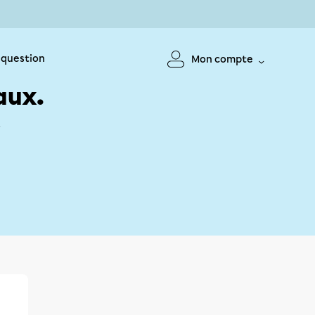
 question
Mon compte
aux.
!