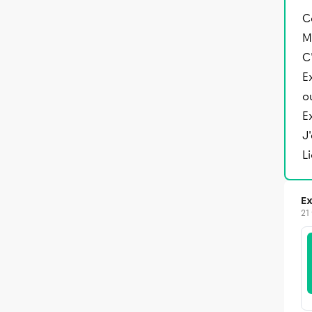
C
M
C
E
o
E
J
L
Ex
21