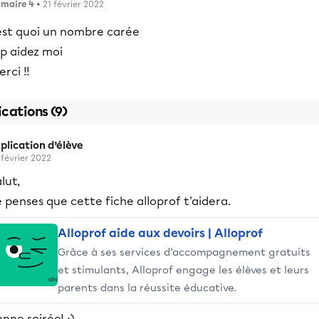
imaire 4
• 21 février 2022
est quoi un nombre carée
p aidez moi
rci !!
ications (9)
plication d’élève
 février 2022
lut,
 penses que cette fiche alloprof t'aidera.
Alloprof aide aux devoirs | Alloprof
Grâce à ses services d’accompagnement gratuits
et stimulants, Alloprof engage les élèves et leurs
parents dans la réussite éducative.
nne soirée! ;)