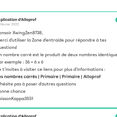
plication d’Alloprof
 février 2022
onsoir XwingZen8738,
erci d'utiliser la Zone d'entraide pour répondre à tes
uestions!
n nombre carré est le produit de deux nombres identique
ar exemple : 36 = 6 x 6
e t'invites à visiter ce liens pour plus d'informations :
es nombres carrés | Primaire | Primaire | Alloprof
'hésite pas à poser d'autres questions
onne chance
oissonKappa3551
plication d’Alloprof