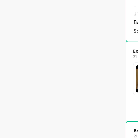
J
B
S
Ex
21
Ex
21