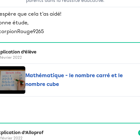
parents dans la réussite éducative.
'espère que cela t'as aidé!
onne étude,
corpionRouge9265
plication d’élève
 février 2022
Mathématique - le nombre carré et le
nombre cube
plication d’Alloprof
 février 2022