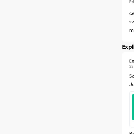
Pr
c
sv
me
Expl
Ex
22
Sa
Je
Bo