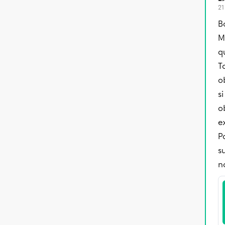
21
B
M
q
T
o
s
o
e
P
s
n