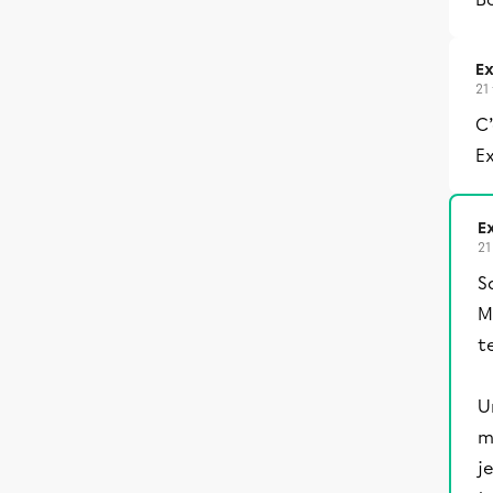
Ex
21
C’
Ex
Ex
21
S
M
t
U
m
je