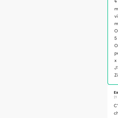
4
m
v
m
O
5
O
p
x 
J
Z
Ex
21
C'
ch