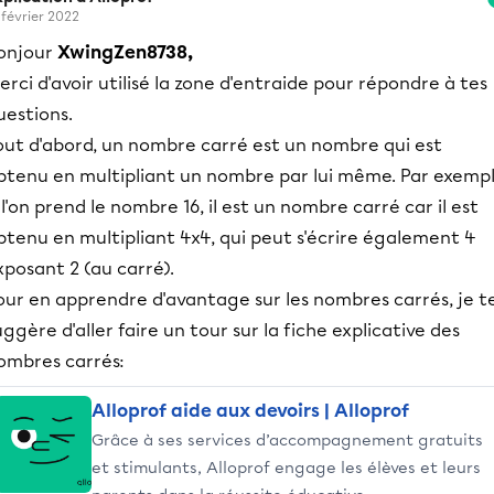
 février 2022
onjour
XwingZen8738,
erci d'avoir utilisé la zone d'entraide pour répondre à tes
uestions.
out d'abord, un nombre carré est un nombre qui est
btenu en multipliant un nombre par lui même. Par exempl
i l'on prend le nombre 16, il est un nombre carré car il est
btenu en multipliant 4x4, qui peut s'écrire également 4
xposant 2 (au carré).
our en apprendre d'avantage sur les nombres carrés, je t
uggère d'aller faire un tour sur la fiche explicative des
ombres carrés:
Alloprof aide aux devoirs | Alloprof
Grâce à ses services d’accompagnement gratuits
et stimulants, Alloprof engage les élèves et leurs