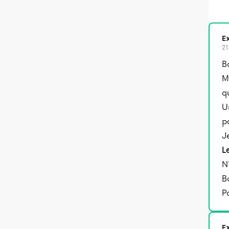
Ex
21
B
M
q
U
p
J
L
N
B
P
Ex